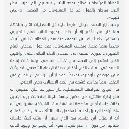
القضايا المرتبطة بالقطاع، توجه الرئيس نبيه بري إلى وزير العدل
ألبرت سرحان بالقول: خذ كل المعلومات من الصمد... و«بدي
نتيجة».
وعليه، زار الصمد سرحال، عارضاً عليه كل المعطيات التي يملكها،
فما كان من الأخير إلا أن خاطب بدوره النائب العام التمييزي
(السابق)، داعياً إياه إلى التوقف عند بعض المخالفات التي أثيرت،
معدداً بعضاً منها. وبحسب المعلومات، فقد حول المدعي العام
التمييزي، بدوره، الملف إلى المدعي العام المالي علي إبراهيم،
الذي استمع إلى الصمد في 27 آب الماضي. ولما كانت إفادة
الصمد في الملف، الذي أخذ فيه صفة الإدعاء الشخصي، قد ركّزت
على موضوع «أوجيرو» تحديداً، فقد ارتأى إبراهيم أن يتوسع في
الملف، ربطاً بما يتم كشفه في لجنة الاتصالات وفي الاعلام.
في سياق المواجهة المستقبلية، كان شقير قد أعلن الخميس أنه
منع إدارة «تاتش» من حضور جلسة للجنة الاتصالات يوم الإثنين
(كانت جلسة أمس مخصصة لمناقشة ملف الشركة)، مشيراً إلى أنه
«إذا أرادوا أن ينزل أحد فأنا سأفعل ذلك بالتأكيد». قال ذلك، كما لو
أنه لا يفوّت أي جلسة، هو الذي سبق أن تغيّب ثلاث جلسات
متتالية، من دون أي عذر شرعي سوى أنه ينزعج من وجود النائب