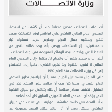
أخذ ملف الاتصالات منحىً مختلفاً منذ أن كُشف عن استدعاء
المدعي العام المالي القاضي علي ابراهيم لوزير الاتصالات محمد
شقير وسلفيه جمال الجراح وبطرس حرب. فسلوك تيار
«المستقبل»، إثر الاستدعاء، يوحي بأنه وجد ضالته للتحرر من
الضغط الذي يواجهه نتيجة الوقائع المعروضة في لجنة الاتصالات.
أعلن الوزير محمد شقير أنه والجراح لن يذهبا «إلى المدعي العام
المالي لا لشرب القهوة ولا لشرب الشاي»، داعياً إلى الاستماع
إلى كل وزراء الاتصالات منذ العام 1992.
على المنوال نفسه غزل الجراح، معتبراً أن إبراهيم تجاوز المدعي
العام التمييزي، بينما كان يجب أن يطلعه على الملف. لكن في
المقابل، تكشف مصادر مطلعة أن ذلك يتناقض مع سياق القضية
الذي يؤكد أن المدعي العام التمييزي السابق كان أحد أضلعه.
بدأت القصة في جلسة مناقشة الموازنة التي عقدت في حزيران
الماضي. حينها، وبعد أن أثار النائب جهاد الصمد مجموعة من