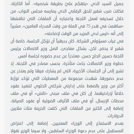
جميل السيد الذي «يتهجّم عليّ بطريقة شخصية». أما الكارثة،
فكانت ضرب شقير للحق الرقابي الذي يمارسه مجلس النواب، من
خلال تسخيفه لعمل اللجنة واعتباره أن الملفات التي تناقشها
«ساهمت في هدر 75 في المئة من وقت المدراء العامين»، مشيراً
إلى أنه «ليس لدي المزيد من الوقت لإضاعته».
في غياب مسؤولي الشركة، كان بديهياً أن تؤجّل الجلسة، خاصة أن
شقير لا يحضر، لكن، بشكل مفاجئ، اتصل وزير الاتصالات برئيس
اللجنة حسين الحاج حسن، معتذراً عن عدم حضوره لجلسة أمس.
خطوة وزير الاتصالات جاءت متأخرة، بحسب مصادر في اللجنة، إذ
تشير إلى أن الجلسات الأخيرة، التي لم يشارك فيها ولم يعتذر عن
عدم حضورها، شهدت مجموعة من المعطيات التي تؤكد تورّط
أكثر من وزير بالضغط على إدارتي شركتي الخلوي لتنفيذ عقود
خلافاً لإرادتيهما، إن كان في ملف مبنى «تاتش» أو في ملف
محطات الإرسال، أو في ملف الألياف الضوئية أو عقود الصيانة،
إضافة إلى الكثير من الملفات التي كلفت الخزينة مئات ملايين
الدولارات.
بعدم الاستماع إلى الوزراء المعنيين، إضافة إلى اعتراض
المستقبل على عدم دعوة الوزراء السابقين، ولا سيما الوزير نقولا