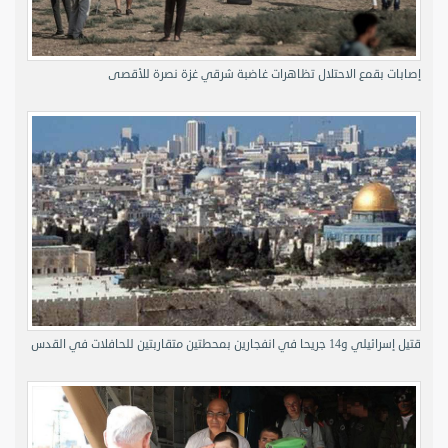
إصابات بقمع الاحتلال تظاهرات غاضبة شرقي غزة نصرة للأقصى
قتيل إسرائيلي و14 جريحا في انفجارين بمحطتين متقاربتين للحافلات في القدس