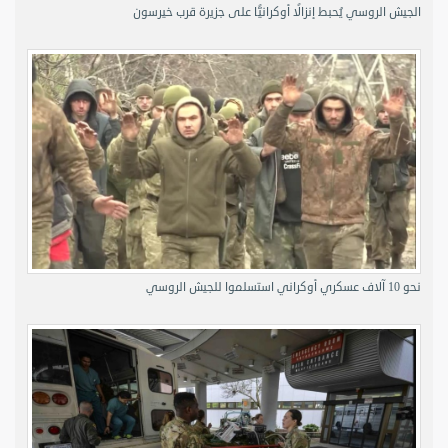
الجيش الروسي يُحبط إنزالًا أوكرانيًّا على جزيرة قرب خيرسون
نحو 10 آلاف عسكري أوكراني استسلموا للجيش الروسي