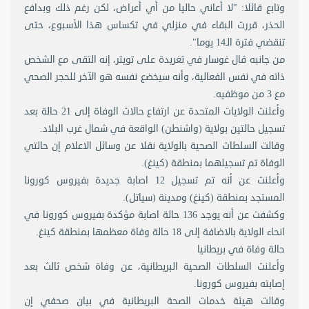
وتابع قائلا: "لا أعاني حاليا من أي أعراض، لكن رغم ذلك وبدافع
الحذر، قررت البقاء في منزلي في تكساس هذا الأسبوع، حتى
تنقضي فترة الـ14 يوما".
من جانبه قال غوسار في تغريدة على تويتر، إنه التقى مع الشخص
ذاته في نفس الفعالية، وأنه سيخضع نفسه هو الآخر للحجر الصحي
مع 3 من موظفيه.
وأعلنت الولايات المتحدة عن ارتفاع حالات الوفاة إلى 21 حالة بعد
تسجيل حالتين بولاية (واشنطن) الواقعة في شمال غرب البلاد.
وقالت السلطات الصحية بالولاية نقلا عن وسائل الاعلام إن حالتي
الوفاة تم تسجيلهما بمنطقة (كينغ).
وأعلنت عن أنه تم تسجيل 12 اصابة جديدة بفيروس كورونا
المستجد بمنطقة (كينغ) ومدينة (سياتل).
وكشفت عن أنه يوجد 136 حالة اصابة مؤكدة بفيروس كورونا في
انحاء الولاية بالاضافة إلى 18 حالة وفاة معظمها بمنطقة كينغ.
حالة وفاة في بريطانيا
وأعلنت السلطات الصحية البريطانية، عن وفاة شخص ثالث بعد
إصابته بفيروس كورونا.
وقالت هيئة خدمات الصحة البريطانية في بيان صحفي إن