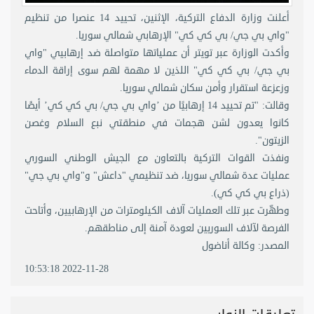
أعلنت وزارة الدفاع التركية، الإثنين، تحييد 14 عنصرا من تنظيم
"واي بي جي/ بي كي كي" الإرهابي شمالي سوريا.
وأكدت الوزارة عبر تويتر أن عملياتها متواصلة ضد إرهابيي "واي
بي جي/ بي كي كي" اللذين لا مهمة لهم سوى إراقة الدماء
وزعزعة استقرار وأمن سكان شمالي سوريا.
وقالت: "تم تحييد 14 إرهابيًا من ’واي بي جي/ بي كي كي’ أيضًا
كانوا يعدون لشن هجمات في منطقتي نبع السلام وغصن
الزيتون".
ونفذت القوات التركية بالتعاون مع الجيش الوطني السوري
عمليات عدة شمالي سوريا، ضد تنظيمي "داعش" و"واي بي جي"
(ذراع بي كي كي).
وطهّرت عبر تلك العمليات آلاف الكيلومترات من الإرهابيين، وأتاحت
الفرصة لآلاف السوريين لعودة آمنة إلى مناطقهم.​​​​​​​
المصدر: وكالة أناضول
2022-11-28 10:53:18