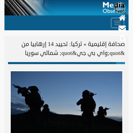
Toggle
navigation
صحافة إقليمية » تركيا: تحييد 14 إرهابيا من
&quot;واي بي جي&quot; شمالي سوريا