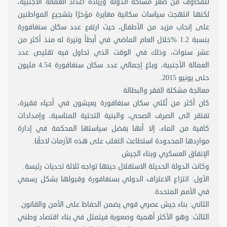
للمخاوف من صغر مساحة الدولة وزيادة أعداد العمالة الأجنبية،
لكنها انتهجت سياسات سكانية مغايرة مؤخرًا بتشجيع المواطنين
على إنجاب مزيد من الأطفال، حيث ارتفع عدد سكان سنغافورة
بنسبة 1.2 %خلال العام الماضي في أبطأ وتيرة له منذ أكثر من
عشر سنوات، وذلك في الوقت الذي تحاول فيه تقليص عدد
العمالة الأجنبية، وبلغ إجمالي عدد سكان سنغافورة 4.54 مليون
حتى يونيو 2015.
معالجة مشكلة الفقر والبطالة
كان أكثر من ثُلثي سكان سنغافورة يعيشون في أحياء فقيرة،
تفتقر الى الصرف الصحي، والبنية التحتية المناسبة، وإمدادات
كافية من الماء، إلا أنها بفضل سياستها المحكمة في إدارة
مواردها المحدودة استطاعت التغلب على هذه الأزمات لاحقًا.
الإنفاق العسكري وبناء الجيش
وكانت الدولة الحديثة الاستقلال حينها تواجه ثلاثة تحديات رئيسة.
الأول: انتزاع الاعتراف الدولي بسنغافورة وقبولها بشكل رسمي
في الأمم المتحدة.
الثاني: بناء جيش عصري قوي يضمن الحفاظ على الأمن والقانون.
الثالث: وهو الأكثر أهمية وصعوبة فيتمثل في بناء اقتصاد وطني