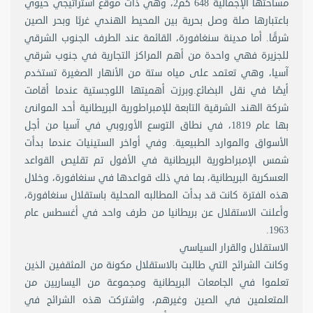
مساحتها الإجمالية 648 كم2، وهي ذات موقع استراتيجي حيوي
باعتبارها صلة وصل بحرية بين المحيط الهندي غربًا وبحر الصين
شرقًا. أما مدينة سنغافورة، القائمة عند الطرف الجنوب الشرقي
للجزيرة فهي واحدة من أهم المراكز التجارية في جنوب شرقي
آسيا، وهي تعتمد على مياه ستة من الأنهار الصغيرة تستخدم
أيضًا في نقل البضائع.وبرزت أهميتها اللوجستية عندما أقامت
شركة الهند الشرقية التابعة للإمبراطورية البريطانية أحد الموانئ
بها عام 1819، في نطاق التوسع الأوروبي في آسيا من أجل
الأسواق والموارد الطبيعية. وفي أواخر الستينيات عندما بدأت
شمس الإمبراطورية البريطانية في الأفول تم تقليص القواعد
العسكرية البريطانية، بما في ذلك قواعدها في سنغافورة، وخلال
هذه الفترة كانت قد بدأت المطالبه المحلية باستقلال سنغافورة،
وأعلنت الاستقلال عن بريطانيا من طرف واحد في أغسطس عام
1963.
الاستقلال والقرار السياسي
وكانت الشرائح التي طالبت بالاستقلال مكونة من المثقفين الذين
تعلموا في الجامعات البريطانية ومجموعة من اليساريين من
المتعلمين في الصين وغيرهم، واشتركت هذه الشرائح في