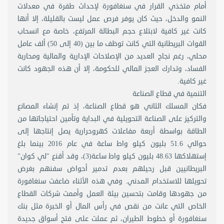
أمام متخذي القرار في سنغافورة لإحداث طفرة في معدلات
النمو والدخل، حيث كان يوفر فرص عمل ليست بالقليلة، إلا أنها
كانت غير كافية لابتلاع حجم البطالة المرتفع، خاصة مع انسحاب
القوات البريطانية التي كانت توظف ما بين (40 إلى 50) ألف عامل
محلي، رغم نجاح العديد من الإصلاحات الإدارية والمالية ومحاربة
الفساد، وتدارك العجز المالي للحكومة، إلا أن هذه الجهود كانت
غير كافية.
التنمية في قطاع الصناعة
فكان المسلك الثاني هو قطاع الصناعة، إذ تم إنشاء المصانع
والتركيز على الصناعة التحويلية في البداية وتأمين احتياجاتها من
الطاقة بواسطة أربعة مفاعلات كهروحرارية يصل إنتاجها إلى
حوالي 51.6 بليون كيلو واط ساعة في عام 2016 بينما بلغ
إستهلاكها 48.63 بليون كيلو واط ساعة(3)، وقد أقنع "لي كوان"
البريطانيين قبل رحيلهم بعدم تدمير أحواض سفنهم بغرض
تحويلها للاستخدام المدني. وفي هذه الأثناء ضاعفت سنغافورة
من جهودها وقامت بتحسين بيئة العمل وأممت شركات القطاع
الخاص التي عانت من نقص في رأس المال أو الخبرة مثل بنك
سنغافورة أو خطوط الطيران، ثم عملت على فتح أسواق جديدة