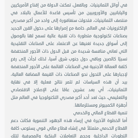
في أوائل الثمانينيات. وبالفعل، تمكنت الدولة من إقناع الأمريكيين
واليابانيين والأوروبيين من تأسيس قاعدة للأعمال بالبلاد في
منتصف الثمانينيات، فتحولت سنغافورة إلى واحد من أكبر مصدري
الإلكترونيات في العالم، خاصة مع إصرارها على دخول القرن الجديد
بصناعات تكنولوجية متطورة ذات تقنية عالية تسمح لها بالوصول
إلى أسواق جديدة تغنيها عن الاعتماد على الصناعات التقليدية
التي تعاني منافسة شديدة من قبل الدول ذات الأجور المنخفضة
نسبيًا كالصين وباقي دول جنوب شرق آسيا، لذلك لجأت إلى رفع
كلفة العمالة الأجنبية في الصناعات القائمة على الأجور المنخفضة
لإجبارها على التحول نحو الصناعات ذات القيمة المضافة العالية،
بيد أن هذه السياسات لم تثمر نتائج فعلية إلا في نهاية
الثمانينيات، أي بعد عشرين عامًا على الإصلاح الاقتصادي
والتعليمي، حيث تعد أحد أكبر مصدري التكنولوجيا في العالم مثل
أجهزة الكمبيوتر ومستلزماتها.
تنمية القطاع المالي والخدمي
أما الخطوة الأخيرة في إرساء هذه الجهود التنموية فكانت دعم
القطاع الخدمي متمثلاً في إنشاء قطاع مالي قوي يستوعب كافة
التطورات الداخلية وحجم التعاملات البنكية والمصرفية لتلك