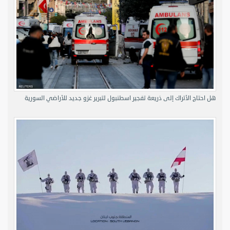
هل احتاج الأتراك إلى ذريعة تفجير اسطنبول لتبرير غزو جديد للأراضي السورية