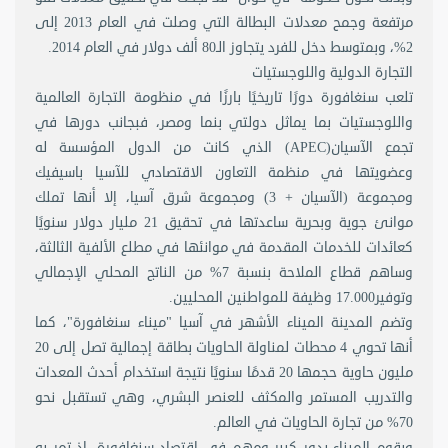
مرتفعة وجمح معدلات البطالة التي وصلت في العام 2013 إلى
2%، وبمتوسط دخل للفرد يتجاوز الـ80 ألف دولار في العام 2014.
التجارة الدولية واللوجستيات
تلعب سنغافورة دورًا تاريخيًا بارزًا في منظومة التجارة العالمية
واللوجستيات بما يماثل دولتي بنما ومصر، فبجانب دورها في
تجمع الآسيان(APEC) الذي كانت من الدول المؤسسة له
وعضويتها في منظمة التعاون الاقتصادي للآسيا باسيفيك
ومجموعة (الآسيان + 3) ومجموعة شرق آسيا، إلا أنها تملك
موانئ جوية وبحرية ساعدتها في تحقيق 21 مليار دولار سنويًا
كعائدات للخدمات المقدمة في موانئها في مطلع الألفية الثالثة،
وساهم قطاع الملاحة بنسبة 7% من الناتج المحلي الإجمالي
وتوفير17.000 وظيفة للمواطنين المحليين.
وتضم المدينة الميناء الأشهر في آسيا "ميناء سنغافورة"، كما
أنها تحوي 4 محطات لمناولة الحاويات بطاقة إجمالية تصل إلى 20
مليون حاوية حجمها 20 قدمًا سنويًا نتيجة استخدام أحدث المعدات
والتدريب المستمر والمكثف للعنصر البشري، وهي تستقبل نحو
70% من تجارة الحاويات في العالم.
ويقوم الميناء بدور كبير ومهم في اقتصاد سنغافورة، إذ تمر به