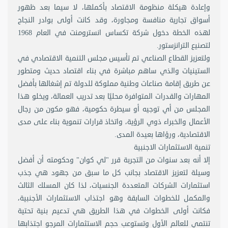
وإعادة هيكلة منظومة الاقتصاد بأكملها، لا سيما بعد ظهور
أسواق تجارية منافسة ومجاورة، وقد كانت أولى بوادر النجاح
لهذه الخطة دخول شركة تكساس انسترومنت في العام 1968
لتصنيع الترانزستور.
ولتعزيز القطاع الصناعي تم تأسيس مجلس التنمية الاقتصادي في
الستينيات والذي ساهم مباشرة في بناء اقتصاد حديث ومتطور
عن طريق إقامة صناعات وطنية مملوكة للدولة تم إشغالها بأفضل
المهارات والقدرات المتوافرة محليًا بعد تدريب العمالة، ويخلو هذا
المجلس من أي توجيه أو سيطرة حكومية، فهو مكون من رجال
الأعمال والخبراء ذوي الرؤية، واتخاذ قرارات تنموية بناء على مدى
الاقتصادية، ورؤاها بعيدة المدى.
تنمية الاستثمارات الاجنبية
إلا أنه بعد سنوات من التجربة قرر "لي كوان" وحكومته أن أفضل
وسيلة لتعزيز الاقتصاد بجانب كل ما سبق من جهود هي جذب
استثمارات الشركات المتعددة الجنسيات، لذا كان المسلك الثالث
والمكمل للخطوات السابقة وهو اجتذاب الاستثمارات الأجنبية،
فكانت أولى الخطوات في هذا الطريق هي تدعيم بنية تحتية
تنتمي للعالم الأول وتستوعب حجم الاستثمارات المرجو اجتذابها