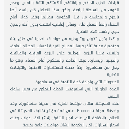
قيادات الحزب الحاكم ونزاهتهم ألهمتهم الثقة بالنفس وعدم
الخوف من السلطة الرابعة. ولكن هذا التعامل كان يتسم أيضا
بالحزم والمحاسبة من قبل الحكومة. فطالما وقف كوان أمام
القضاء رافعاً القضايا على وسائل إعلامية اتهمته بدون أدلة وبدون
حجج، وكسب هذه القضايا.
وبهذا يكون "كوان يو" وحزبه من حوله قد نجحوا في خلق بيئة
مجتمعية مدنية تتأخر فيها المصالح الفردية لحساب المصالح العامة،
وتتغلب فيها النزعة الوطنية على النزعة العرقية والطائفية
والدينية، ويتساوى فيها الحاكم والمحكوم أمام القضاء. وهو ما
جعل من سنغافورة أرضاً خصبة للاستثمارات الأجنبية والتبادلات
التجارية.
الصعوبات التي واجهة خطة التنمية في سنغافورة
المدة الطويلة التي استغرقتها الخطة للتمكن من تغيير سلوك
الشعب.
غلاء المعيشة: فهي مرتفعة للغاية في مدينة سنغافورة، وقد
وضعتها مجلة Economist على قمة مؤشر تكاليف المعيشة في
العالم. بالاضافة الى غلاء ايجار الشقق (4-7) الاف دولار، وغلاء
اسعار السيارات، لكن الحكومة انشأت مواصلات عامة رخيصة.