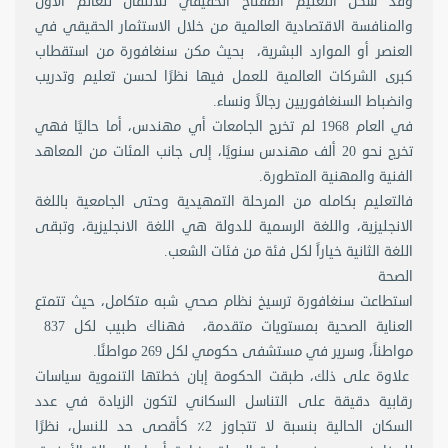
وقد شكل التعليم المفتاح الحقيقي للانتقال للعالم الأول
والمنافسة الاقتصادية العالمية من خلال الاستثمار الحقيقي في
العنصر أو الموارد البشرية، بحيث مكن سنغافورة من استقطاب
كبرى الشركات العالمية للعمل فيها نظرًا لحسن تعليم وتدريب
وانضباط السنغافوريين رجالاً ونساء.
في العام 1968 لم تخرج الجامعات أي مهندس، أما حاليًا فهي
تخرج نحو 20 ألف مهندس سنويًا، إلى جانب المئات من المعاهد
الفنية والمهنية المتطورة.
فالتعليم بكامله من المرحلة التمهيدية وحتى الجامعية باللغة
الانجليزية، واللغة الرسمية للدولة هي اللغة الانجليزية، وتبقى
اللغة الثانية خياراً لكل فئة من فئات الشعب.
الصحة
استطاعت سنغافورة ترسيخ نظام صحي شبه متكامل، حيث تتمتع
العناية الصحية بمستويات متقدمة، فهناك طبيب لكل 837
مواطناً، وسرير في مستشفى حكومي لكل 269 مواطنًا.
علاوة على ذلك، طبقت الحكومة إبان خطتها التنموية سياسات
رقابية دقيقة على التناسل السكاني لتكون الزيادة في عدد
السكان الحالية بنسبة لا تتجاوز 2٪ كأقصى حد للنسل، نظرًا