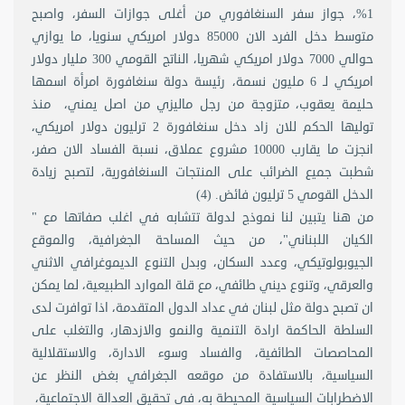
1%، جواز سفر السنغافوري من أغلى جوازات السفر، واصبح
متوسط دخل الفرد الان 85000 دولار امريكي سنويا، ما يوازي
حوالي 7000 دولار امريكي شهريا، الناتج القومي 300 مليار دولار
امريكي لـ 6 مليون نسمة، رئيسة دولة سنغافورة امرأة اسمها
حليمة يعقوب، متزوجة من رجل ماليزي من اصل يمني، منذ
توليها الحكم للان زاد دخل سنغافورة 2 ترليون دولار امريكي،
انجزت ما يقارب 10000 مشروع عملاق، نسبة الفساد الان صفر،
شطبت جميع الضرائب على المنتجات السنغافورية، لتصبح زيادة
الدخل القومي 5 ترليون فائض. (4)
من هنا يتبين لنا نموذج لدولة تتشابه في اغلب صفاتها مع "
الكيان اللبناني"، من حيث المساحة الجغرافية، والموقع
الجيوبولوتيكي، وعدد السكان، وبدل التنوع الديموغرافي الاثني
والعرقي، وتنوع ديني طائفي، مع قلة الموارد الطبيعية، لما يمكن
ان تصبح دولة مثل لبنان في عداد الدول المتقدمة، اذا توافرت لدى
السلطة الحاكمة ارادة التنمية والنمو والازدهار، والتغلب على
المحاصصات الطائفية، والفساد وسوء الادارة، والاستقلالية
السياسية، بالاستفادة من موقعه الجغرافي بغض النظر عن
الاضطرابات السياسية المحيطة به، في تحقيق العدالة الاجتماعية،