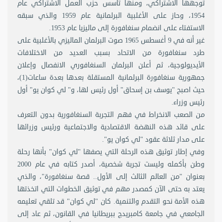
توجهها الاشتراكي، ومنها تأسس حزب العمل الاشتراكي عام
1954، وحاز على الأغلبية البرلمانية عام 1959 والذي سبقه
الاستفتاء على انضمام سنغافورة إلى ماليزيا عام 1953.
غير أنه في 9 أغسطس 1965 صوت البرلمان الماليزي بالأغلبية على
طرد سنغافورة من الاتحاد بسبب العديد من الاختلافات
الأيديولوجية، ثم أعلن البرلمان السنغافوري الانفصال وإعلان
جمهورية سنغافورة البرلمانية المستقلة بعدها بعدة ساعات(1)،
حيث اصبح "يوسف بن إسحاق" أول رئيس لها، و" لي كوان يو" أول
رئيس وزراء.
من الصعب الانخراط في فهم التجربة السنغافورية بدون التعرف
على قائد هذه النهضة الاقتصادية والاجتماعية ورئيس وزرائها
على مدار ثلاثة عقود "لي كوان يو".
وفي إطار توثيق هذه الرحلة التي يصفها "لي كوان" بأنها رحلة
وطن بأكمله وليست تجربة شخصية، أصدر كتابه في عام 2000
بعنوان "من العالم الثالث إلى الأول.. قصة سنغافورة"، والذي
يعتد به حتى الآن كمصدر مهم في توثيق الخطوات التي اتخذتها
هذه الأمة نحو التقدم والتنمية. كان "لي كوان" قد تلقي تعليمه
الجامعي في جامعة كامبريدج ببريطانيا في القانون، ثم عاد إلى