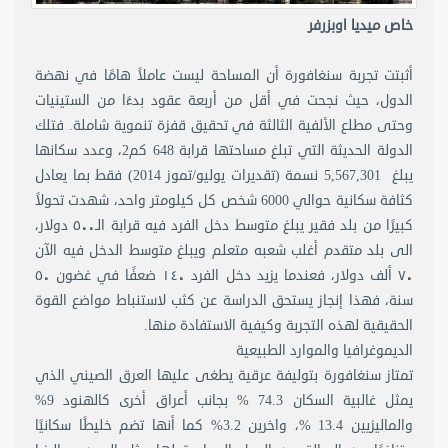
خاص ميديا اوبزرفر
أثبتت تجربة سنغافورة أن المساحة ليست عاملاً هامًا في نهضة
الدول، حيث نجحت في أقل من أربعة عقود بدءًا من الستينيات
وحتى مطلع الألفية الثالثة في تحقيق قفزة تنموية شاملة. فتلك
الدولة الحديثة التي تبلغ مساحتها قرابة 648 كم2، وعدد سكانها
يبلغ 5,567,301 نسمة (تقديرات يوليو/تموز 2014) فقط بما يعادل
كثافة سكانية حوالي 6000 شخص كل كيلومتر واحد، شهدت تحولاً
كبيرًا من بلد فقير يبلغ متوسط دخل الفرد فيه قرابة الـ٥٠٠ دولار،
الى بلد متقدم أغلب شعبه متعلم ويبلغ متوسط الدخل فيه الآن
٧٠ ألف دولار، فعندما يزيد دخل الفرد ١٤٠ ضعفًا في غضون ٥٠
سنة، فهذا إنجاز يستحق الدراسة عن كثب لاستنباط مواضع القوة
الحقيقية لهذه التجربة وكيفية الاستفادة منها.
الديموغرافيا والموارد الطبيعية
تمتاز سنغافورة بتوليفة عرقية يطغى عليها العرق الصيني الذي
يمثل غالبية السكان 74.3 % بجانب أعراق أخرى كالهنود 9%
والماليزيين 13.4 %، واخرين 3.2% كما أنها تضم خليطًا سكانيًا