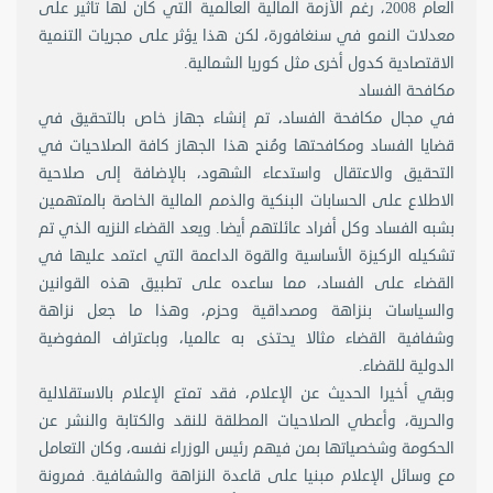
العام 2008، رغم الأزمة المالية العالمية التي كان لها تأثير على
معدلات النمو في سنغافورة، لكن هذا يؤثر على مجريات التنمية
الاقتصادية كدول أخرى مثل كوريا الشمالية.
مكافحة الفساد
في مجال مكافحة الفساد، تم إنشاء جهاز خاص بالتحقيق في
قضايا الفساد ومكافحتها ومُنح هذا الجهاز كافة الصلاحيات في
التحقيق والاعتقال واستدعاء الشهود، بالإضافة إلى صلاحية
الاطلاع على الحسابات البنكية والذمم المالية الخاصة بالمتهمين
بشبه الفساد وكل أفراد عائلتهم أيضا. ويعد القضاء النزيه الذي تم
تشكيله الركيزة الأساسية والقوة الداعمة التي اعتمد عليها في
القضاء على الفساد، مما ساعده على تطبيق هذه القوانين
والسياسات بنزاهة ومصداقية وحزم، وهذا ما جعل نزاهة
وشفافية القضاء مثالا يحتذى به عالميا، وباعتراف المفوضية
الدولية للقضاء.
وبقي أخيرا الحديث عن الإعلام، فقد تمتع الإعلام بالاستقلالية
والحرية، وأعطي الصلاحيات المطلقة للنقد والكتابة والنشر عن
الحكومة وشخصياتها بمن فيهم رئيس الوزراء نفسه، وكان التعامل
مع وسائل الإعلام مبنيا على قاعدة النزاهة والشفافية. فمرونة