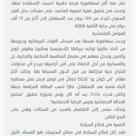
عام، مما أتاح لسنغافورة فرصة ذهبية احسنت الاستفادة منها،
ونجحت في تحقيق قفزة تنموية انعكست على معدلات دخل الفرد
السنوي لتزداد من 500 دولار عند الاستقلال إلى أكثر من 70 ألف
دولار في بداية الألفية الثالثة.
العوامل الاقتصادية
وجدت سنغافورة نفسها بعد انسحاب القوات البريطانية وخروجها
من اتحاد ماليزيا تواجه جيرانها كإندونيسيا وماليزيا وهونج كونج
والصين وتدخل معهم في مضمار المنافسة الصناعية والتجارية، بل
والعسكرية من أجل الحفاظ على أمن أراضيها وردع أي محاولات
لانتزاع حرية قراراتها من قبل الدول المحيطة بها. وكانت أكثر
مهام "لي كوان يو" إلحاحًا تتمثل في توفير فرص عمل مستقرة
لأبناء شعبه بعد الاستقلال، نظرًا لنسب البطالة المرتفعة حينها
والتي قدرت بـ10%، بيد أنه كان يؤمن بضرورة تحقيق "مجتمع
العدالة الاجتماعية وليس الرعاية الاجتماعية".
ولذلك، سعى إلى الاهتمام بالعديد من المجالات وهي على
النحو التالي:
التنمية في قطاع السياحة
فقد كان قطاع السياحة في مطلع الستينيات هو المسلك الأول