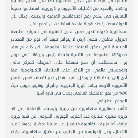
متنافرًا من الرحالة من الدول المجاورة لها مثل الصين وماليزيا
والهند والعديد من الأقليات الآسيوية والأوروبية، استطاعوا جميعأ
التعايش في سلام رغم اختلافاتهم العرقية والدينية، وذلك لأن
الدولة سعت لإيجاد هوية واحدة استطاعت ان تجمع الكل.
سنغافورة كدولة تندرج ضمن الدول الفقيرة في الموارد الطبيعة
(بترول، معادن)، فهي أرض لا يتوافر فيها أي نوع من المصادر
الطبيعية التي يمكن الاعتماد عليها لتطويرها، لكن ذلك لم يعق
خطواتها الطموحة نحو التنمية بقيادة رئيس وزرائها "لي كوان
يو"، فاستطاعت أن تضع نفسها على الخريطة كمركز مالي
ولوجيستي عالمي، مع التركيز على الصناعات التكنولوجية، مما
أدى إلى زيادة الإنتاج ودخل الفرد بشكل كبير لتصنف ضمن النمور
الآسيوية الأربعة بجانب كوريا الجنوبية، وتايوان وهونج كونج، حيث
90% من نمو الاقتصاد العالمي يحدث في قارة آسيا.
الموقع الجغرافي
تتألف جمهورية سنغافورة من جزيرة رئيسية، بالإضافة إلى 59
جزيرة صغيرة متناثرة عند الطرف الجنوبي الشرقي من شبه جزيرة
ملقة، أما جزيرة سنغافورة فتنفصل عن ماليزيا بمضيق (جوهر) عند
الشمال، وعن إندونيسيا من الجنوب عبر مضيق سنغافورة، وتبلغ