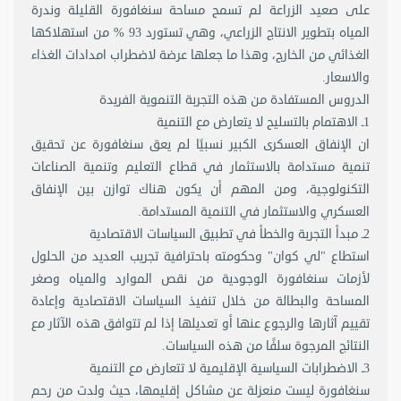
على صعيد الزراعة لم تسمح مساحة سنغافورة القليلة وندرة
المياه بتطوير الانتاج الزراعي، وهي تستورد 93 % من استهلاكها
الغذائي من الخارج، وهذا ما جعلها عرضة لاضطراب امدادات الغذاء
والاسعار.
الدروس المستفادة من هذه التجربة التنموية الفريدة
1ـ الاهتمام بالتسليح لا يتعارض مع التنمية
ان الإنفاق العسكرى الكبير نسبيًا لم يعق سنغافورة عن تحقيق
تنمية مستدامة بالاستثمار في قطاع التعليم وتنمية الصناعات
التكنولوجية، ومن المهم أن يكون هناك توازن بين الإنفاق
العسكري والاستثمار في التنمية المستدامة.
2ـ مبدأ التجربة والخطأ في تطبيق السياسات الاقتصادية
استطاع "لي كوان" وحكومته باحترافية تجريب العديد من الحلول
لأزمات سنغافورة الوجودية من نقص الموارد والمياه وصغر
المساحة والبطالة من خلال تنفيذ السياسات الاقتصادية وإعادة
تقييم آثارها والرجوع عنها أو تعديلها إذا لم تتوافق هذه الآثار مع
النتائج المرجوة سلفًا من هذه السياسات.
3ـ الاضطرابات السياسية الإقليمية لا تتعارض مع التنمية
سنغافورة ليست منعزلة عن مشاكل إقليمها، حيث ولدت من رحم