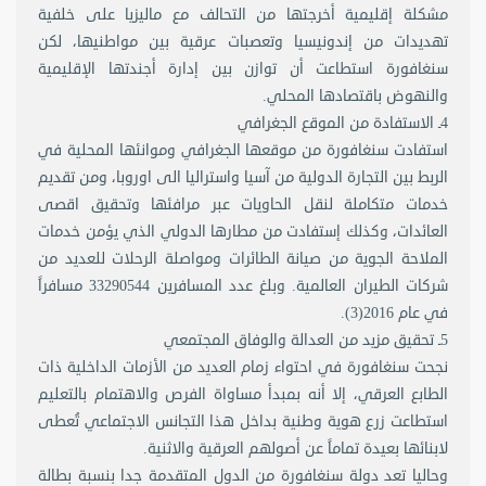
مشكلة إقليمية أخرجتها من التحالف مع ماليزيا على خلفية
تهديدات من إندونيسيا وتعصبات عرقية بين مواطنيها، لكن
سنغافورة استطاعت أن توازن بين إدارة أجندتها الإقليمية
والنهوض باقتصادها المحلي.
4ـ الاستفادة من الموقع الجغرافي
استفادت سنغافورة من موقعها الجغرافي وموانئها المحلية في
الربط بين التجارة الدولية من آسيا واستراليا الى اوروبا، ومن تقديم
خدمات متكاملة لنقل الحاويات عبر مرافئها وتحقيق اقصى
العائدات، وكذلك إستفادت من مطارها الدولي الذي يؤمن خدمات
الملاحة الجوية من صيانة الطائرات ومواصلة الرحلات للعديد من
شركات الطيران العالمية. وبلغ عدد المسافرين 33290544 مسافراً
في عام 2016(3).
5ـ تحقيق مزيد من العدالة والوفاق المجتمعي
نجحت سنغافورة في احتواء زمام العديد من الأزمات الداخلية ذات
الطابع العرقي، إلا أنه بمبدأ مساواة الفرص والاهتمام بالتعليم
استطاعت زرع هوية وطنية بداخل هذا التجانس الاجتماعي تُعطى
لابنائها بعيدة تماماً عن أصولهم العرقية والاثنية.
وحاليا تعد دولة سنغافورة من الدول المتقدمة جدا بنسبة بطالة