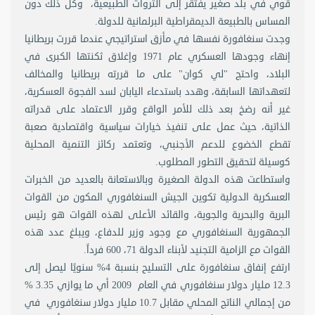
قوي في بلد صغير يفتقر إلى الثروات الطبيعية، وكل ذلك دون
المساس بالطبيعة الديمقراطية البرلمانية للدولة.
وجدت سنغافورة نفسها في مأزق استراتيجي عندما قررت بريطانيا
إنهاء وجودها العسكري عام 1971 وإغلاق ثكنتها الكبرى في
البلاد، واحتج "لي كوان" على ما قررته بريطانيا والمخالف
لتعهداتها السابقة، وهدد باستدعاء اليابان لسد الفجوة العسكرية،
غير أنه رضخ بعد ذلك للأمر الواقع وقرر الاعتماد على قدراته
الذاتية، حيث عمل على تنفيذ خيارات سياسية واقتصادية صعبة
تقطع الخضوع للدعم الأجنبي، وتعتمد ركائز التنمية المحلية
كوسيلة لتحقيق التطور المطلوب.
واستطاعت هذه الدولة الصغيرة وبالاستعانة بالعديد من الخبرات
العسكرية الدولية تكوين الجيش السنغافوري المكون من القوات
البرية والبحرية والجوية، والقائد الأعلى لهذه القوات هو رئيس
الجمهورية السنغافوري مع وجود وزير للدفاع، ويبلغ عدد هذه
القوات مع الزامية التجنيد لأبناء الدولة 71، 600 فرداً.
ارتفع إنفاق سنغافورة على التسليح بنسبة 4% سنويًا ليصل إلى
12.3 مليار دولار سنغافوري في العام 2009 أي ما يوازي 3.35 %
من إجمالي الناتج المحلي مقابل 10.7 مليار دولار سنغافوري في