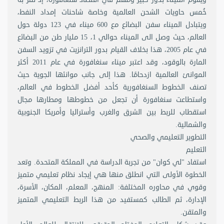
خُمس حاويات الشحن العالمية وخاصة شاحنات إمداد النفط،
ويتبادل الميناء سفن البضائع مع 600 ميناء في 123 دولة حول
العالم، حيث وصل الى الميناء حوالي 1، 15 مليار طن من البضائع
في عام 2005، هذا بخلاف القيام بدور الترانزيت في تزويد السفن
المارة بالوقود، وقد اعتبر ميناء سنغافورة في عام 2011 أكثر
الموانئ العالمية ازدحامًا. هذا إلى جانب موانئها الجوية حيث
تصنف الخطوط السنغافورية كأحد أفضل الخطوط في العالم،
واستطاعت سنغافورة أن تجعل من خطوطها ومطارها مجال
استقطاب للربط بين الشرق والغرب وأستراليا وأمريكا الجنوبية
والشمالية.
التطوير التعليمي والصحي
التعليم
استفاد "لي كوان" من تجربة الدراسة في المملكة المتحدة. وتعد
الخطوة الأولى التي انطلق منها هي إيجاد نظام تعليمي متميز
وقوي في محاوره المختلفة: المنهج، المعلم، المكان، الأسرة،
الإدارة، ثم الطالب كمستفيد من هذا الربط التعليمي المتميز
والمتقن.