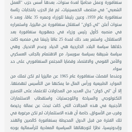
سنغافورة وعمل محاميًا لعدة سنوات، بعدها أسس حزب "العمل
الشعبي" في منتصف الخمسينيات، ثم فاز الحزب بانتخابات رئاسة
سنغافورة عام 1959، وعين رئيسًا للوزراء وعمره 35 عامًا، وبعد 6
سنوات أعلن "لي كوان" استقلال سنغافورة عن ماليزيا، واستمراره
في منصبه كأول رئيس وزراء في جمهورية سنغافورة بعد
الاستقلال، واستمر بعد ذلك لمدة 25 عامًا رئيسًا في منصبه كانت
خلالها سياسة البلاد الخارجية هي الحياد وعدم الانحياز، وهي
سياسة شبيهة بسياسة سويسرا، مع الاهتمام بالجانب العسكري
والأمن القومي والاقتصاد وقضايا المجتمع السنغافوري على حد
سواء.
وعندما انفصلت سنغافورة عام 1965 عن ماليزيا لم تكن تملك من
الموارد الطبيعية ورأس المال ما يمكنها من التأسيس لنهضتها،
إلا أن "لي كوان" بذل العديد من المحاولات للاعتماد على التصنيع
التكنولوجي والسياحة واللوجستيات واستقطاب الاستثمارات
الأجنبية في هذه المجالات التي كانت تبحث عن عمالة رخيصة
وقرب من الأسواق، خاصة أن هذه الاستثمارات لم تكن مرغوبة في
تلك الفترة من قبل الدول المحيطة بسنغافورة كالصين والهند
وإندونيسيا، نظرًا لتوجهاتها السياسية المعادية للرأسمالية بوجه