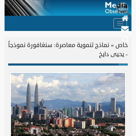
Toggle
navigation
خاص » نماذج تنموية معاصرة: سنغافورة نموذجاً
- يحيى دايخ