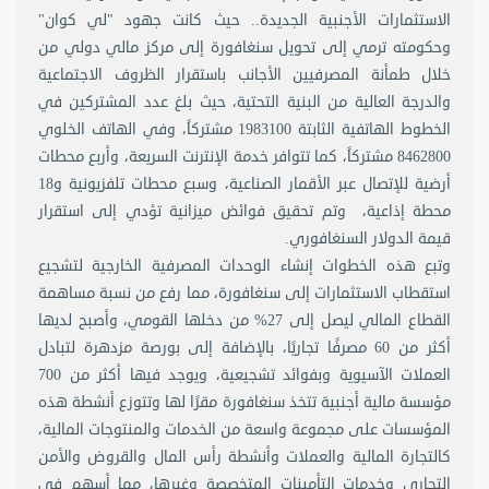
الاستثمارات الأجنبية الجديدة.. حيث كانت جهود "لي كوان"
وحكومته ترمي إلى تحويل سنغافورة إلى مركز مالي دولي من
خلال طمأنة المصرفيين الأجانب باستقرار الظروف الاجتماعية
والدرجة العالية من البنية التحتية، حيث بلغ عدد المشتركين في
الخطوط الهاتفية الثابتة 1983100 مشتركاً، وفي الهاتف الخلوي
8462800 مشتركاً، كما تتوافر خدمة الإنترنت السريعة، وأربع محطات
أرضية للإتصال عبر الأقمار الصناعية، وسبع محطات تلفزيونية و18
محطة إذاعية، وتم تحقيق فوائض ميزانية تؤدي إلى استقرار
قيمة الدولار السنغافوري.
وتبع هذه الخطوات إنشاء الوحدات المصرفية الخارجية لتشجيع
استقطاب الاستثمارات إلى سنغافورة، مما رفع من نسبة مساهمة
القطاع المالي ليصل إلى 27% من دخلها القومي، وأصبح لديها
أكثر من 60 مصرفًا تجاريًا، بالإضافة إلى بورصة مزدهرة لتبادل
العملات الآسيوية وبفوائد تشجيعية، ويوجد فيها أكثر من 700
مؤسسة مالية أجنبية تتخذ سنغافورة مقرًا لها وتتوزع أنشطة هذه
المؤسسات على مجموعة واسعة من الخدمات والمنتوجات المالية،
كالتجارة المالية والعملات وأنشطة رأس المال والقروض والأمن
التجاري وخدمات التأمينات المتخصصة وغيرها، مما أسهم في