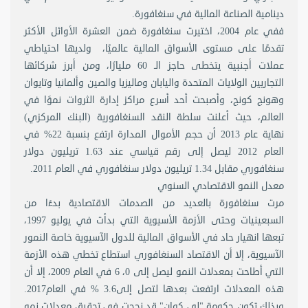
دينامية الصناعة المالية في سنغافورة.
ففي عام 2004، اختيرت سنغافورة ضمن العشرة الأوائل الأكثر
تقدمًا على مستوى الأسواق المالية عالميًا، ولديها احتياطي
عملات أجنبية يتخطى حاجز الـ 60 مليارًا، ومن أبرز شركائها
التجاريين الولايات المتحدة واليابان وماليزيا والصين وألمانيا وتايوان
وهونج كونج، وأصبحت أحد أسرع مراكز إدارة الثروات نموًا في
العالم، حيث أعلنت سلطة النقد السنغافورية (البنك المركزي)
نهاية عام 2013 أن حجم الأموال المدارة ارتفع بنسبة 22% في
العام 2012 ليصل إلى رقم قياسي عند 1.63 تريليون دولار
سنغافوري مقابل 1.34 تريليون دولار سنغافوري في العام 2011.
معدل النمو الاقتصادي السنوي
مرت سنغافورة بالعديد من الصدمات الاقتصادية بدءًا من
السبعينيات وحتى الأزمة الأسيوية التي بدأت في يوليو 1997،
تبعها انهيار حاد في الأسواق المالية للدول الآسيوية خاصة النمور
الآسيوية، إلا أن الاقتصاد السنغافوري استطاع تخطي هذه الأزمة
التي أطاحت بمعدلات النمو ليصل إلى 0، 6 في العام 2009، إلا أن
هذه المعدلات ارتفعت بعدها لتصل إلى3.6 % في العام2017.
وبذلك تكون حكومة "لي كوان" قد نجحت في تحقيق معدلات نمو